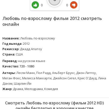
0
0
Любовь по-взрослому фильм 2012 смотреть
онлайн
Название:
Любовь по-взрослому
Год выхода:
2012
Режиссер:
Джадд Апатоу
Страна:
США
Перевод:
на русском языке
Качество:
720 - 1080
Актеры:
Лесли Манн, Пол Радд, Альберт Брукс, Джон Литгоу,
Меган Фокс, Мелисса Маккарти, Джейсон Сигел, Крис О'Дауд, Лина
Данэм, Шарлин Йи
Жанр:
Драма, Мелодрама, Комедия
Смотреть Любовь по-взрослому (фильм 2012 HD)
онлайн бесплатно в хорошем качестве