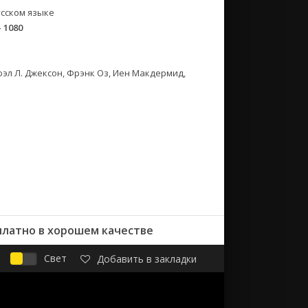
сском языке
- 1080
эл Л. Джексон, Фрэнк Оз, Иен Макдермид,
платно в хорошем качестве
Свет
Добавить в закладки