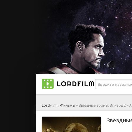
LordFilm
»
Фильмы
» Звёздные войны: Эпизод 2 – 
Звёздные