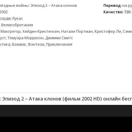
вёздные войны: Эпизод 2 – Атака клонов
Перевод:
на ру
2002
Качество:
720 
жордж Лукас
 Великобритания
Макгрегор, Хейден Кристенсен, Натали Портман, Кристофер Ли, Сэмю
уст, Темуэра Моррисон, Джимми Смитс
стика, Боевик, Фэнтези, Приключения
 Эпизод 2 – Атака клонов (фильм 2002 HD) онлайн бес