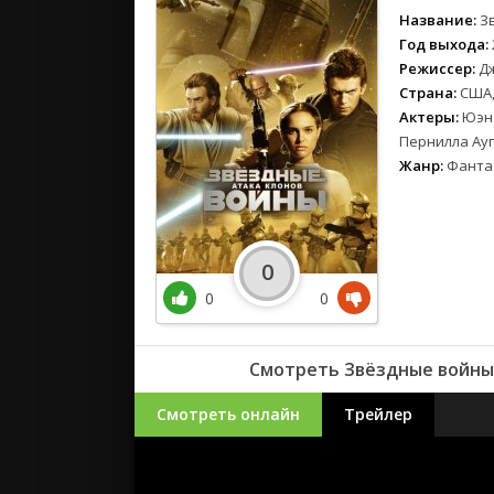
Название:
З
Год выхода:
Режиссер:
Д
Страна:
США,
Актеры:
Юэн 
Пернилла Ауг
Жанр:
Фанта
0
0
0
Смотреть Звёздные войны:
Смотреть онлайн
Трейлер