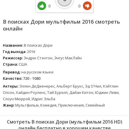
0
0
В поисках Дори мультфильм 2016 смотреть
онлайн
Название:
В поисках Дори
Год выхода:
2016
Режиссер:
Эндрю Стэнтон, Энгус МакЛэйн
Страна:
США
Перевод:
на русском языке
Качество:
720 - 1080
Актеры:
Эллен ДеДженерес, Альберт Брукс, Эд О'Нил, Кэйтлин
Олсон, Хайден Роуленс, Тай Бурелл, Дайан Китон, Юджин Леви,
Слоун Мюррэй, Идрис Эльба
Жанр:
Мультфильм, Комедия, Приключения, Семейный
Смотреть В поисках Дори (мультфильм 2016 HD)
онлайн бесплатно в хорошем качестве