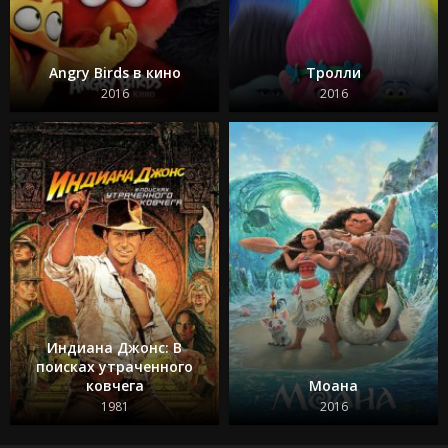
Angry Birds в кино
Тролли
2016
2016
Индиана Джонс: В
поисках утраченного
ковчега
Моана
1981
2016