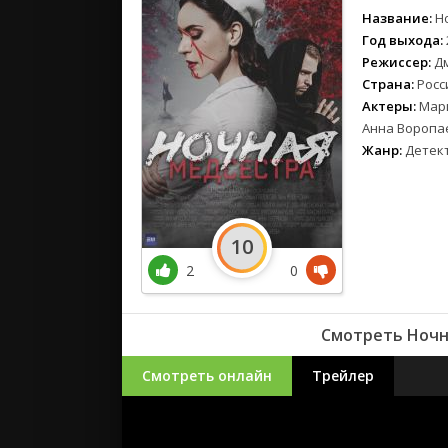
Название:
Н
Год выхода:
Режиссер:
Д
Страна:
Росс
Актеры:
Мари
Анна Воропа
Жанр:
Детек
10
2
0
Смотреть Ночна
Смотреть онлайн
Трейлер