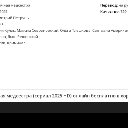
очная медсестра
Перевод:
на ру
2025
Качество:
720 
митрий Петрунь
ия
я Кулик, Максим Севриновский, Ольга Плешкова, Светлана Америка
ева, Яков Решенский
тив, Криминал
я медсестра (сериал 2025 HD) онлайн бесплатно в х