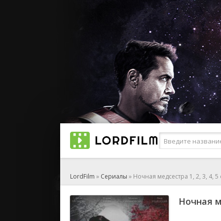
LordFilm
»
Сериалы
» Ночная медсестра 1, 2, 3, 4, 
Ночная ме