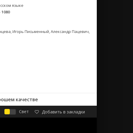
сском языке
- 1080
нцева, Игорь Письменный, Александр Пацевич,
орошем качестве
Свет
Добавить в закладки