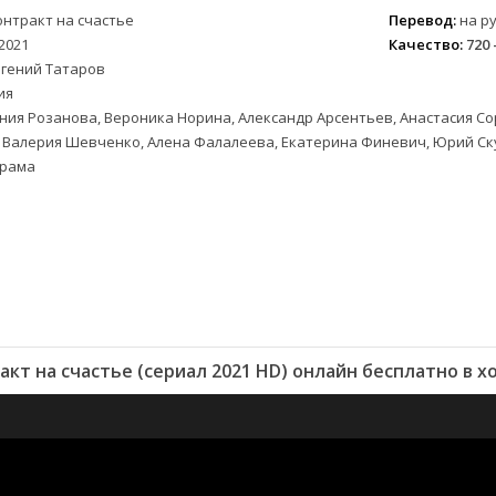
онтракт на счастье
Перевод:
на ру
2021
Качество:
720 
вгений Татаров
ия
ния Розанова, Вероника Норина, Александр Арсентьев, Анастасия С
, Валерия Шевченко, Алена Фалалеева, Екатерина Финевич, Юрий Ск
рама
кт на счастье (сериал 2021 HD) онлайн бесплатно в 