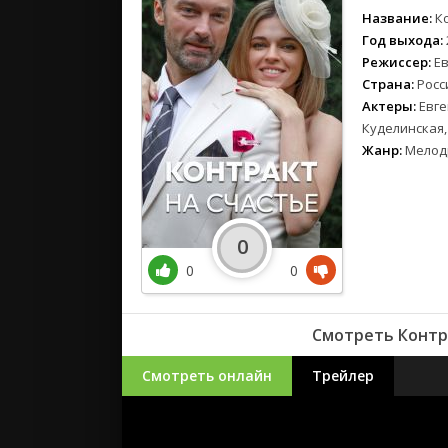
Название:
К
Год выхода:
Режиссер:
Е
Страна:
Росс
Актеры:
Евге
Куделинская
Жанр:
Мелод
0
0
0
Смотреть Контра
Смотреть онлайн
Трейлер