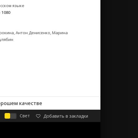
сском языке
- 1080
орокина, Антон Денисенко, Марина
улябин
хорошем качестве
Свет
Добавить в закладки